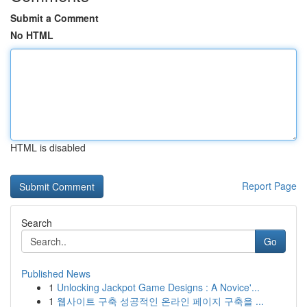
Submit a Comment
No HTML
HTML is disabled
Report Page
Search
Go
Published News
1
Unlocking Jackpot Game Designs : A Novice'...
1
웹사이트 구축 성공적인 온라인 페이지 구축을 ...