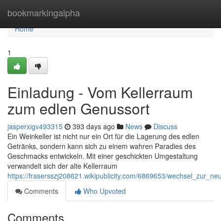
Home
bookmarkingalpha
Home
1
Einladung - Vom Kellerraum
zum edlen Genussort
jasperxigv493315
393 days ago
News
Discuss
Ein Weinkeller ist nicht nur ein Ort für die Lagerung des edlen
Getränks, sondern kann sich zu einem wahren Paradies des
Geschmacks entwickeln. Mit einer geschickten Umgestaltung
verwandelt sich der alte Kellerraum
https://frasersszj208621.wikipublicity.com/6869653/wechsel_zur
Comments
Who Upvoted
Comments