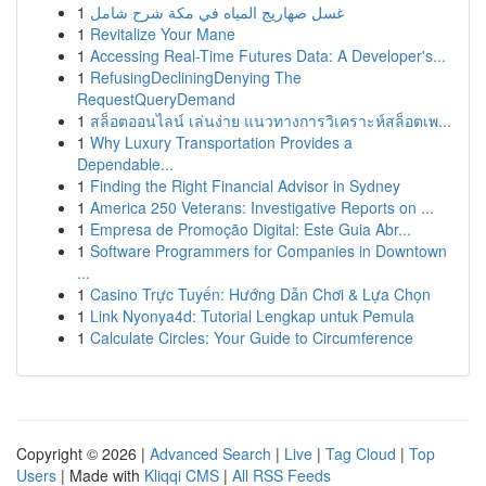
1
غسل صهاريج المياه في مكة شرح شامل
1
Revitalize Your Mane
1
Accessing Real-Time Futures Data: A Developer's...
1
RefusingDecliningDenying The
RequestQueryDemand
1
สล็อตออนไลน์ เล่นง่าย แนวทางการวิเคราะห์สล็อตเพ...
1
Why Luxury Transportation Provides a
Dependable...
1
Finding the Right Financial Advisor in Sydney
1
America 250 Veterans: Investigative Reports on ...
1
Empresa de Promoção Digital: Este Guia Abr...
1
Software Programmers for Companies in Downtown
...
1
Casino Trực Tuyến: Hướng Dẫn Chơi & Lựa Chọn
1
Link Nyonya4d: Tutorial Lengkap untuk Pemula
1
Calculate Circles: Your Guide to Circumference
Copyright © 2026 |
Advanced Search
|
Live
|
Tag Cloud
|
Top
Users
| Made with
Kliqqi CMS
|
All RSS Feeds