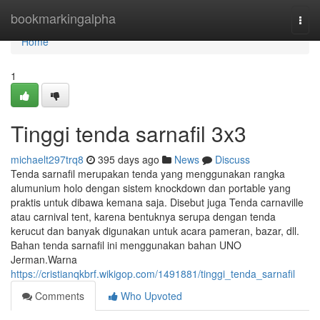
Home
bookmarkingalpha
Togg
navi
Home
1
Tinggi tenda sarnafil 3x3
michaelt297trq8
395 days ago
News
Discuss
Tenda sarnafil merupakan tenda yang menggunakan rangka
alumunium holo dengan sistem knockdown dan portable yang
praktis untuk dibawa kemana saja. Disebut juga Tenda carnaville
atau carnival tent, karena bentuknya serupa dengan tenda
kerucut dan banyak digunakan untuk acara pameran, bazar, dll.
Bahan tenda sarnafil ini menggunakan bahan UNO
Jerman.Warna
https://cristianqkbrf.wikigop.com/1491881/tinggi_tenda_sarnafil
Comments
Who Upvoted