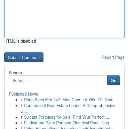
HTML is disabled
Report Page
Search
Go
Published News
1
Rồng Bạch Kim 247: Mẹo Chọn Lô Xiên Tốt Nhất
1
Commercial Real Estate Loans: A Comprehensive
G...
1
Sulcata Tortoises for Sale: Find Your Perfect ...
1
Finding the Right Portland Electrical Panel Upg...
1
China Foundations: Exploring Their Experiment.c...