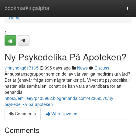
Home
bookmarkingalpha
Togg
navi
Home
1
Ny Psykedelika På Apoteken?
vinnyhqkq817165
395 days ago
News
Discuss
Är substansegrupper som en del av vår vanliga medicinska vård?
Det är {ensvår fråga som några tänker på. Vi vet att psykedelika i
nästan alla samhällen, ochatt de kan vara användbara för att
behandla.
https://emilieeyrp405962.blogrenanda.com/42309570/ny-
psykedelika-på-apoteken
Comments
Who Upvoted
Comments