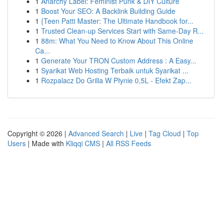
1
Anarchy Label: Feminist Punk & DIY Culture
1
Boost Your SEO: A Backlink Building Guide
1
{Teen Patti Master: The Ultimate Handbook for...
1
Trusted Clean-up Services Start with Same-Day R...
1
88m: What You Need to Know About This Online
Ca...
1
Generate Your TRON Custom Address : A Easy...
1
Syarikat Web Hosting Terbaik untuk Syarikat ...
1
Rozpalacz Do Grilla W Płynie 0,5L - Efekt Zap...
Copyright © 2026 |
Advanced Search
|
Live
|
Tag Cloud
|
Top
Users
| Made with
Kliqqi CMS
|
All RSS Feeds