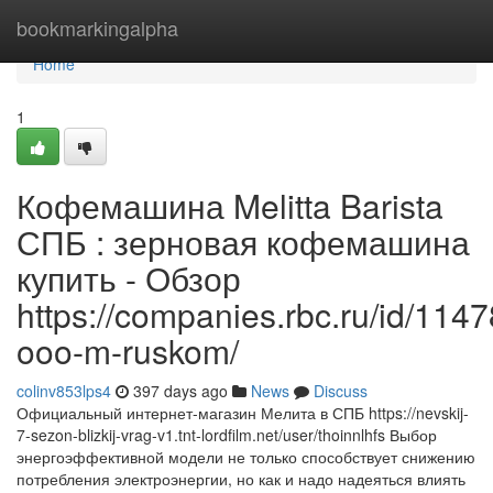
Home
bookmarkingalpha
Home
1
Кофемашина Melitta Barista
СПБ : зерновая кофемашина
купить - Обзор
https://companies.rbc.ru/id/11
ooo-m-ruskom/
colinv853lps4
397 days ago
News
Discuss
Официальный интернет-магазин Мелита в СПБ https://nevskij-
7-sezon-blizkij-vrag-v1.tnt-lordfilm.net/user/thoinnlhfs Выбор
энергоэффективной модели не только способствует снижению
потребления электроэнергии, но как и надо надеяться влиять