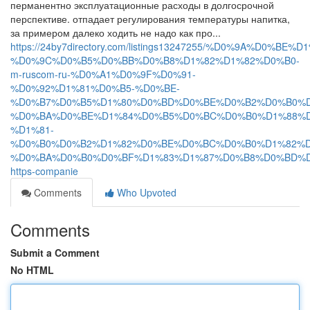
перманентно эксплуатационные расходы в долгосрочной
перспективе. отпадает регулирования температуры напитка,
за примером далеко ходить не надо как про...
https://24by7directory.com/listings13247255/%D0%9A%
%D0%9C%D0%B5%D0%BB%D0%B8%D1%82%D1%82%D0%B0-
m-ruscom-ru-%D0%A1%D0%9F%D0%91-
%D0%92%D1%81%D0%B5-%D0%BE-
%D0%B7%D0%B5%D1%80%D0%BD%D0%BE%D0%B2%D0%B0%D
%D0%BA%D0%BE%D1%84%D0%B5%D0%BC%D0%B0%D1%88%D
%D1%81-
%D0%B0%D0%B2%D1%82%D0%BE%D0%BC%D0%B0%D1%82%D
%D0%BA%D0%B0%D0%BF%D1%83%D1%87%D0%B8%D0%BD%D
https-companie
Comments
Who Upvoted
Comments
Submit a Comment
No HTML