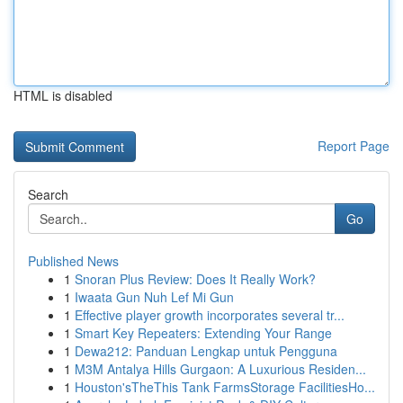
HTML is disabled
Report Page
Search
Go
Published News
1
Snoran Plus Review: Does It Really Work?
1
Iwaata Gun Nuh Lef Mi Gun
1
Effective player growth incorporates several tr...
1
Smart Key Repeaters: Extending Your Range
1
Dewa212: Panduan Lengkap untuk Pengguna
1
M3M Antalya Hills Gurgaon: A Luxurious Residen...
1
Houston'sTheThis Tank FarmsStorage FacilitiesHo...