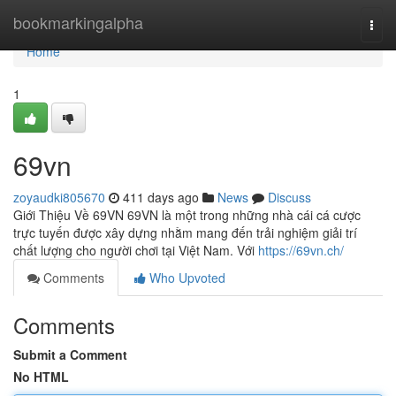
Home
bookmarkingalpha
Togg
navi
Home
1
69vn
zoyaudki805670
411 days ago
News
Discuss
Giới Thiệu Về 69VN 69VN là một trong những nhà cái cá cược
trực tuyến được xây dựng nhằm mang đến trải nghiệm giải trí
chất lượng cho người chơi tại Việt Nam. Với
https://69vn.ch/
Comments
Who Upvoted
Comments
Submit a Comment
No HTML