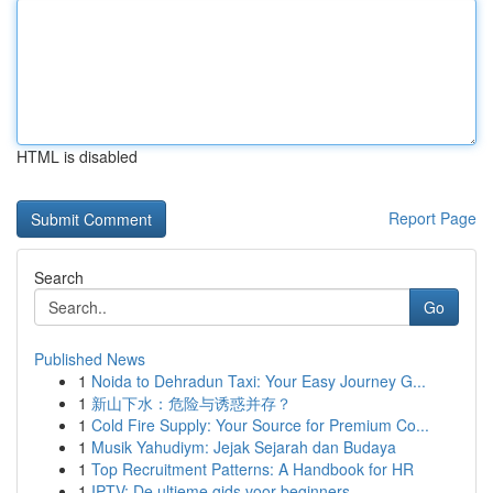
HTML is disabled
Report Page
Search
Go
Published News
1
Noida to Dehradun Taxi: Your Easy Journey G...
1
新山下水：危险与诱惑并存？
1
Cold Fire Supply: Your Source for Premium Co...
1
Musik Yahudiym: Jejak Sejarah dan Budaya
1
Top Recruitment Patterns: A Handbook for HR
1
IPTV: De ultieme gids voor beginners