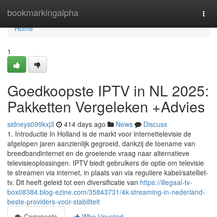
Home
bookmarkingalpha
Togg
navi
Home
1
Goedkoopste IPTV in NL 2025:
Pakketten Vergeleken +Advies
sidneys099kxj3
414 days ago
News
Discuss
1. Introductie In Holland is de markt voor internettelevisie de
afgelopen jaren aanzienlijk gegroeid, dankzij de toename van
breedbandinternet en de groeiende vraag naar alternatieve
televisieoplossingen. IPTV biedt gebruikers de optie om televisie
te streamen via internet, in plaats van via reguliere kabel/satelliet-
tv. Dit heeft geleid tot een diversificatie van
https://illegaal-tv-
box08384.blog-ezine.com/35843731/4k-streaming-in-nederland-
beste-providers-voor-stabiliteit
Comments
Who Upvoted