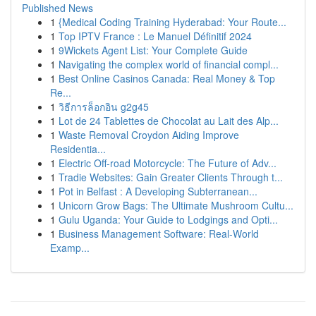
Published News
1
{Medical Coding Training Hyderabad: Your Route...
1
Top IPTV France : Le Manuel Définitif 2024
1
9Wickets Agent List: Your Complete Guide
1
Navigating the complex world of financial compl...
1
Best Online Casinos Canada: Real Money & Top
Re...
1
วิธีการล็อกอิน g2g45
1
Lot de 24 Tablettes de Chocolat au Lait des Alp...
1
Waste Removal Croydon Aiding Improve
Residentia...
1
Electric Off-road Motorcycle: The Future of Adv...
1
Tradie Websites: Gain Greater Clients Through t...
1
Pot in Belfast : A Developing Subterranean...
1
Unicorn Grow Bags: The Ultimate Mushroom Cultu...
1
Gulu Uganda: Your Guide to Lodgings and Opti...
1
Business Management Software: Real-World
Examp...