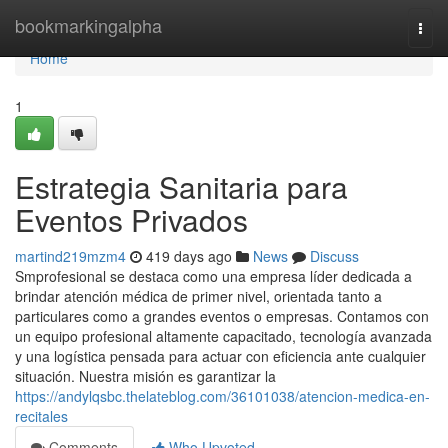
Home
bookmarkingalpha
Togg
navi
Home
1
Estrategia Sanitaria para
Eventos Privados
martind219mzm4
419 days ago
News
Discuss
Smprofesional se destaca como una empresa líder dedicada a
brindar atención médica de primer nivel, orientada tanto a
particulares como a grandes eventos o empresas. Contamos con
un equipo profesional altamente capacitado, tecnología avanzada
y una logística pensada para actuar con eficiencia ante cualquier
situación. Nuestra misión es garantizar la
https://andylqsbc.thelateblog.com/36101038/atencion-medica-en-
recitales
Comments
Who Upvoted