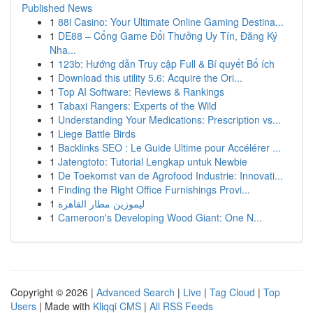
Published News
1
88i Casino: Your Ultimate Online Gaming Destina...
1
DE88 – Cổng Game Đổi Thưởng Uy Tín, Đăng Ký
Nha...
1
123b: Hướng dẫn Truy cập Full & Bí quyết Bổ ích
1
Download this utility 5.6: Acquire the Ori...
1
Top AI Software: Reviews & Rankings
1
Tabaxi Rangers: Experts of the Wild
1
Understanding Your Medications: Prescription vs...
1
Liege Battle Birds
1
Backlinks SEO : Le Guide Ultime pour Accélérer ...
1
Jatengtoto: Tutorial Lengkap untuk Newbie
1
De Toekomst van de Agrofood Industrie: Innovati...
1
Finding the Right Office Furnishings Provi...
1
ليموزين مطار القاهرة
1
Cameroon's Developing Wood Giant: One N...
Copyright © 2026 |
Advanced Search
|
Live
|
Tag Cloud
|
Top
Users
| Made with
Kliqqi CMS
|
All RSS Feeds