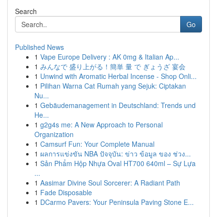
Search
Go
Published News
1
Vape Europe Delivery : AK 0mg & Italian Ap...
1
みんなで 盛り上がる！簡単 量 で ぎょうざ 宴会
1
Unwind with Aromatic Herbal Incense - Shop Onli...
1
Pilihan Warna Cat Rumah yang Sejuk: Ciptakan
Nu...
1
Gebäudemanagement in Deutschland: Trends und
He...
1
g2g4s me: A New Approach to Personal
Organization
1
Camsurf Fun: Your Complete Manual
1
ผลการแข่งขัน NBA ปัจจุบัน: ข่าว ข้อมูล ของ ช่วง...
1
Sản Phẩm Hộp Nhựa Oval HT700 640ml – Sự Lựa
...
1
Aasimar Divine Soul Sorcerer: A Radiant Path
1
Fade Disposable
1
DCarmo Pavers: Your Peninsula Paving Stone E...