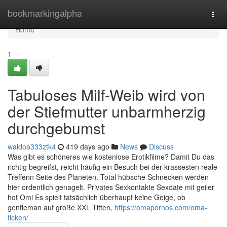
Home
bookmarkingalpha
Togg
navi
Home
1
Tabuloses Milf-Weib wird von
der Stiefmutter unbarmherzig
durchgebumst
waldoa333ztk4
419 days ago
News
Discuss
Was gibt es schöneres wie kostenlose Erotikfilme? Damit Du das
richtig begreifst, reicht häufig ein Besuch bei der krassesten reale
Treffenn Seite des Planeten. Total hübsche Schnecken werden
hier ordentlich genagelt. Privates Sexkontakte Sexdate mit geiler
hot Omi Es spielt tatsächlich überhaupt keine Geige, ob
gentleman auf große XXL Titten,
https://omapornos.com/oma-
ficken/