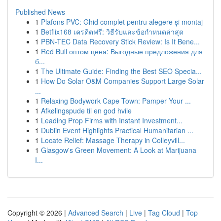
Published News
1
Plafons PVC: Ghid complet pentru alegere și montaj
1
Betflix168 เครดิตฟรี: วิธีรับและข้อกำหนดล่าสุด
1
PBN-TEC Data Recovery Stick Review: Is It Bene...
1
Red Bull оптом цена: Выгодные предложения для
б...
1
The Ultimate Guide: Finding the Best SEO Specia...
1
How Do Solar O&M Companies Support Large Solar
...
1
Relaxing Bodywork Cape Town: Pamper Your ...
1
Afkølingspude til en god hvile
1
Leading Prop Firms with Instant Investment...
1
Dublin Event Highlights Practical Humanitarian ...
1
Locate Relief: Massage Therapy in Colleyvill...
1
Glasgow's Green Movement: A Look at Marijuana
I...
Copyright © 2026 |
Advanced Search
|
Live
|
Tag Cloud
|
Top