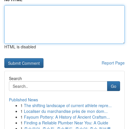
HTML is disabled
Report Page
Search
Go
Published News
1
The shifting landscape of current athlete repre...
1
Localiser du marchandise près de mon dom...
1
Fayoum Pottery: A History of Ancient Craftsm...
1
Finding a Reliable Plumber Near You: A Guide
1
주소모아, 주소킹, 주소월드, 주소야: 주소 정보를...