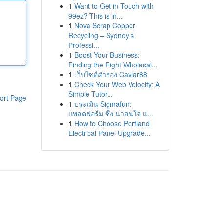
1
Want to Get in Touch with
99ez? This is in...
1
Nova Scrap Copper
Recycling – Sydney’s
Professi...
1
Boost Your Business:
Finding the Right Wholesal...
1
เว็บไซต์สำรอง Caviar88
1
Check Your Web Velocity: A
Simple Tutor...
ort Page
1
ประเมิน Sigmafun:
แพลตฟอร์ม ซึ่ง น่าสนใจ แ...
1
How to Choose Portland
Electrical Panel Upgrade...