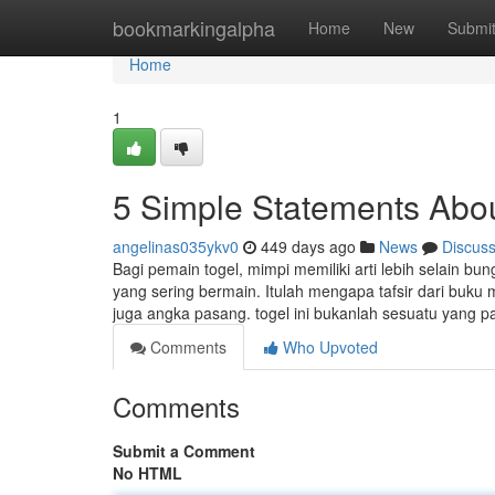
Home
bookmarkingalpha
Home
New
Submi
Home
1
5 Simple Statements Abou
angelinas035ykv0
449 days ago
News
Discus
Bagi pemain togel, mimpi memiliki arti lebih selain bu
yang sering bermain. Itulah mengapa tafsir dari buk
juga angka pasang. togel ini bukanlah sesuatu yang p
Comments
Who Upvoted
Comments
Submit a Comment
No HTML