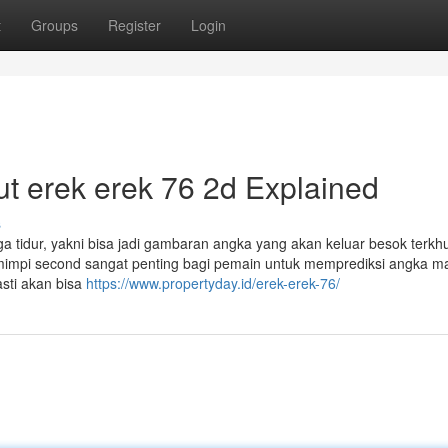
t
Groups
Register
Login
t erek erek 76 2d Explained
s
nga tidur, yakni bisa jadi gambaran angka yang akan keluar besok terkh
u mimpi second sangat penting bagi pemain untuk memprediksi angka m
asti akan bisa
https://www.propertyday.id/erek-erek-76/