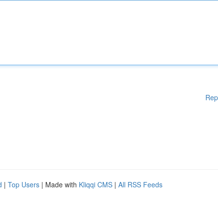
Rep
d
|
Top Users
| Made with
Kliqqi CMS
|
All RSS Feeds