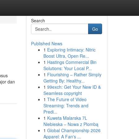
Search
Go
Published News
1
Exploring Intimacy: Nitric
Boost Ultra, Open Re...
1
Hastings Commercial Bin
Solutions: Your Local P...
1
Flourishing – Rather Simply
usus
Getting By: Healthy...
ajor dan
1
99exch: Get Your New ID &
Seamless copyright
1
The Future of Video
Streaming: Trends and
Predi...
1
Kuweta Malarska 7L
Niebieska – Nowa z Plombą
1
Global Championship 2026
Apparel: A Fan's ...