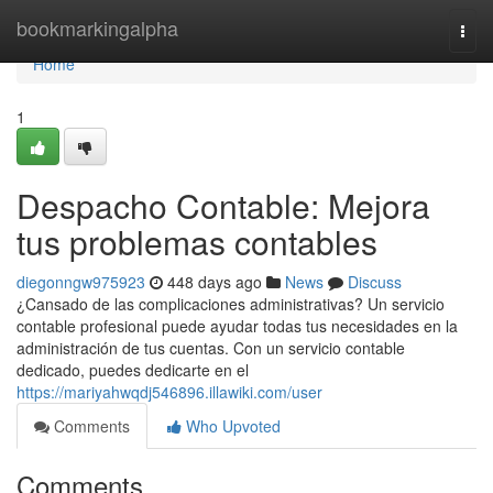
Home
bookmarkingalpha
Togg
navi
Home
1
Despacho Contable: Mejora
tus problemas contables
diegonngw975923
448 days ago
News
Discuss
¿Cansado de las complicaciones administrativas? Un servicio
contable profesional puede ayudar todas tus necesidades en la
administración de tus cuentas. Con un servicio contable
dedicado, puedes dedicarte en el
https://mariyahwqdj546896.illawiki.com/user
Comments
Who Upvoted
Comments