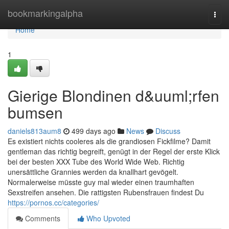
Home
bookmarkingalpha
Togg
navi
Home
1
Gierige Blondinen d&uuml;rfen
bumsen
daniels813aum8
499 days ago
News
Discuss
Es existiert nichts cooleres als die grandiosen Fickfilme? Damit
gentleman das richtig begreift, genügt in der Regel der erste Klick
bei der besten XXX Tube des World Wide Web. Richtig
unersättliche Grannies werden da knallhart gevögelt.
Normalerweise müsste guy mal wieder einen traumhaften
Sexstreifen ansehen. Die rattigsten Rubensfrauen findest Du
https://pornos.cc/categories/
Comments
Who Upvoted