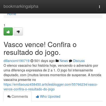
Home
bookmarkingalpha
Togg
navi
Home
1
Vasco vence! Confira o
resultado do jogo.
dillancxmi190719
501 days ago
News
Discuss
O elenco vascaíno fez história hoje, vencendo o adversário por
uma diferença expressiva de 2 a 1. O jogo foi intensamente
disputado, com {muitos lances momentos de suspense. A torcida
vascaína presente no
https://emiliaousz458450.articlesblogger.com/55766234/vasco-
vence-confira-o-resultado-do-jogo
Comments
Who Upvoted