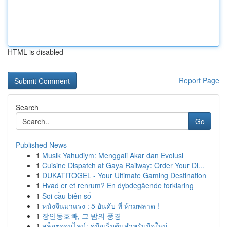
HTML is disabled
Report Page
Search
Go
Published News
1
Musik Yahudiym: Menggali Akar dan Evolusi
1
Cuisine Dispatch at Gaya Railway: Order Your Di...
1
DUKATITOGEL - Your Ultimate Gaming Destination
1
Hvad er et renrum? En dybdegående forklaring
1
Soi cầu biên số
1
หนังจีนมาแรง : 5 อันดับ ที่ ห้ามพลาด !
1
장안동호빠, 그 밤의 풍경
1
สล็อตออนไลน์: คู่มือเริ่มต้นสำหรับมือใหม่