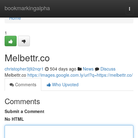
Home
bookmarkingalpha
Togg
navi
Home
1
Melbettr.co
christopher3j92nqr1
504 days ago
News
Discuss
Melbettr.co
https://images.google.com.ly/url?q=https://melbettr.co/
Comments
Who Upvoted
Comments
Submit a Comment
No HTML