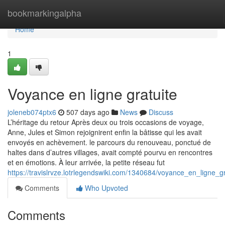
Home
bookmarkingalpha
Home
1
Voyance en ligne gratuite
joleneb074ptx6
507 days ago
News
Discuss
L’héritage du retour Après deux ou trois occasions de voyage,
Anne, Jules et Simon rejoignirent enfin la bâtisse qui les avait
envoyés en achèvement. le parcours du renouveau, ponctué de
haltes dans d’autres villages, avait compté pourvu en rencontres
et en émotions. À leur arrivée, la petite réseau fut
https://travislrvze.lotrlegendswiki.com/1340684/voyance_en_ligne_gr
Comments
Who Upvoted
Comments