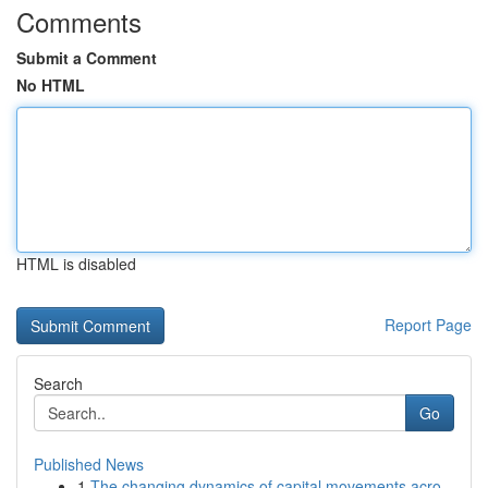
Comments
Submit a Comment
No HTML
HTML is disabled
Report Page
Search
Go
Published News
1
The changing dynamics of capital movements acro...