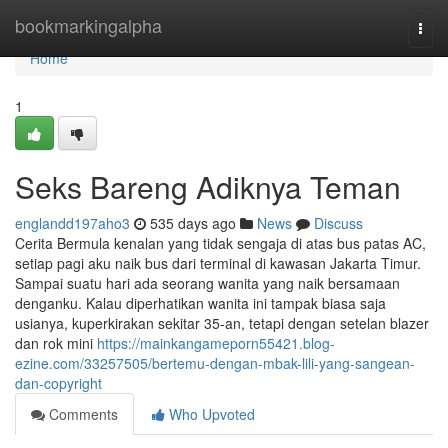
Home
bookmarkingalpha
Togg
navi
Home
1
Seks Bareng Adiknya Teman
englandd197aho3
535 days ago
News
Discuss
Cerita Bermula kenalan yang tidak sengaja di atas bus patas AC,
setiap pagi aku naik bus dari terminal di kawasan Jakarta Timur.
Sampai suatu hari ada seorang wanita yang naik bersamaan
denganku. Kalau diperhatikan wanita ini tampak biasa saja
usianya, kuperkirakan sekitar 35-an, tetapi dengan setelan blazer
dan rok mini
https://mainkangameporn55421.blog-
ezine.com/33257505/bertemu-dengan-mbak-lili-yang-sangean-
dan-copyright
Comments
Who Upvoted