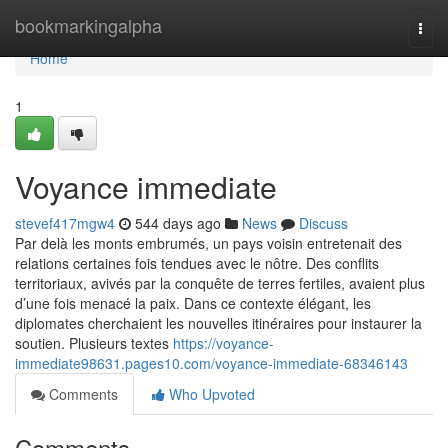
Home
bookmarkingalpha
Togg
navi
Home
1
Voyance immediate
stevef417mgw4
544 days ago
News
Discuss
Par delà les monts embrumés, un pays voisin entretenait des
relations certaines fois tendues avec le nôtre. Des conflits
territoriaux, avivés par la conquête de terres fertiles, avaient plus
d’une fois menacé la paix. Dans ce contexte élégant, les
diplomates cherchaient les nouvelles itinéraires pour instaurer la
soutien. Plusieurs textes
https://voyance-
immediate98631.pages10.com/voyance-immediate-68346143
Comments
Who Upvoted
Comments