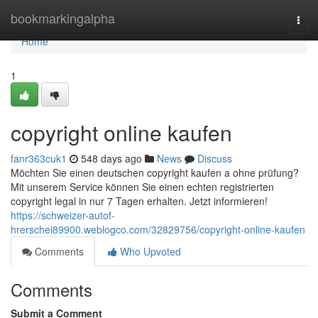
Home
bookmarkingalpha
Togg
navi
Home
1
copyright online kaufen
fanr363cuk1
548 days ago
News
Discuss
Möchten Sie einen deutschen copyright kaufen a ohne prüfung?
Mit unserem Service können Sie einen echten registrierten
copyright legal in nur 7 Tagen erhalten. Jetzt informieren!
https://schweizer-autof-
hrerschei89900.weblogco.com/32829756/copyright-online-kaufen
Comments
Who Upvoted
Comments
Submit a Comment