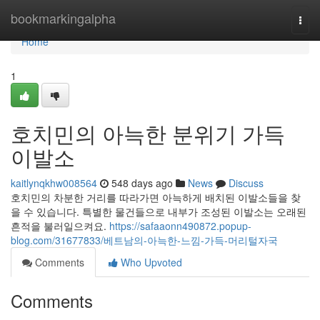
Home
bookmarkingalpha
Togg
navi
Home
1
호치민의 아늑한 분위기 가득
이발소
kaitlynqkhw008564
548 days ago
News
Discuss
호치민의 차분한 거리를 따라가면 아늑하게 배치된 이발소들을 찾
을 수 있습니다. 특별한 물건들으로 내부가 조성된 이발소는 오래된
흔적을 불러일으켜요.
https://safaaonn490872.popup-
blog.com/31677833/베트남의-아늑한-느낌-가득-머리털자국
Comments
Who Upvoted
Comments