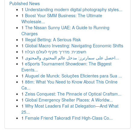
Published News
1
Understanding modern digital photography styles...
1
Boost Your SMM Business: The Ultimate
Wholesale...
1
The Nissan Sunny UAE: A Guide to Running
Charges
1
Illegal Betting: A Serious Risk
1
Global Macro Investing: Navigating Economic Shifts
1
חשפנית: מדריך מקיף לעולם הבלוז
1
احصل على سمارترز: مدخل عالم المحتوى والمحتوى...
1
eSports Tournament Showdown: The Biggest
Events...
1
Aluguel de Munck: Soluções Eficientes para Sua ...
1
88m: What You Need to Know About This Online
Ca...
1
Zeiss Conquest: The Pinnacle of Optical Craftsm...
1
Global Emergency Shelter Places: A Worldw...
1
Why Most Leaders Fail at Delegation—And What
25...
1
Female Friend Takoradi Find High-Class Co...