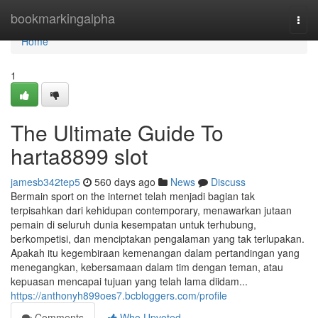
Home
bookmarkingalpha
Togg
navi
Home
1
The Ultimate Guide To
harta8899 slot
jamesb342tep5
560 days ago
News
Discuss
Bermain sport on the internet telah menjadi bagian tak
terpisahkan dari kehidupan contemporary, menawarkan jutaan
pemain di seluruh dunia kesempatan untuk terhubung,
berkompetisi, dan menciptakan pengalaman yang tak terlupakan.
Apakah itu kegembiraan kemenangan dalam pertandingan yang
menegangkan, kebersamaan dalam tim dengan teman, atau
kepuasan mencapai tujuan yang telah lama diidam...
https://anthonyh899oes7.bcbloggers.com/profile
Comments
Who Upvoted