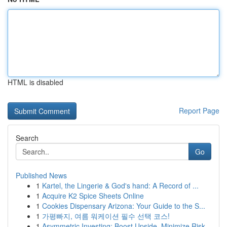
HTML is disabled
Report Page
Search
Go
Published News
1
Kartel, the Lingerie & God's hand: A Record of ...
1
Acquire K2 Spice Sheets Online
1
Cookies Dispensary Arizona: Your Guide to the S...
1
가평빠지, 여름 워케이션 필수 선택 코스!
1
Asymmetric Investing: Boost Upside, Minimize Risk