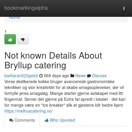
Home
bookmarkingalpha
Togg
navi
Home
1
Not known Details About
Bryllup catering
barbaran023geb2
569 days ago
News
Discuss
Vores dedikerede kokke bruger avancerede gastronomiske
teknikker og stor kreativitet for at skabe smagsoplevelser, der vil
fortrylle jeres smagsløg. Mange starter gjerne selskapet med litt
fingermat. Server det gjerne på Extra fat spredt i lokalet - det kan
for mange være en "ice breaker" slik at gjestene blir bedre kjent
https://melhuscatering.no/
Comments
Who Upvoted