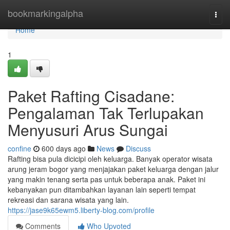
Home
bookmarkingalpha
Togg
navi
Home
1
Paket Rafting Cisadane:
Pengalaman Tak Terlupakan
Menyusuri Arus Sungai
confine
600 days ago
News
Discuss
Rafting bisa pula dicicipi oleh keluarga. Banyak operator wisata
arung jeram bogor yang menjajakan paket keluarga dengan jalur
yang makin tenang serta pas untuk beberapa anak. Paket ini
kebanyakan pun ditambahkan layanan lain seperti tempat
rekreasi dan sarana wisata yang lain.
https://jase9k65ewm5.liberty-blog.com/profile
Comments
Who Upvoted