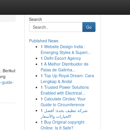
Search
Go
Published News
1
Website Design India :
Emerging Styles & Superi...
1
Delhi Escort Agency
1
A Melhor Distribuidor de
Patas de Galinha...
. Berikut
1
Top Up Royal Dream: Cara
ang
Lengkap & Andal
e-guide-
1
Trusted Power Solutions
Enabled with Electrical...
1
Calculate Circles: Your
Guide to Circumference
1
شركة تنظيف بجدة: أفضل
الخيارات والأسعار!
1
Buy Original copyright
Online: Is It Safe?