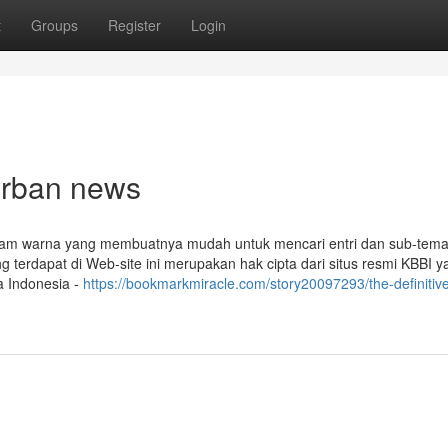
t
Groups
Register
Login
 Urban news
an dalam warna yang membuatnya mudah untuk mencari entri dan sub-tema
 terdapat di Web-site ini merupakan hak cipta dari situs resmi KBBI y
a Indonesia -
https://bookmarkmiracle.com/story20097293/the-definitiv