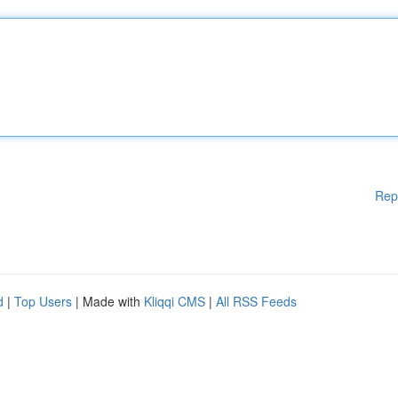
Rep
d
|
Top Users
| Made with
Kliqqi CMS
|
All RSS Feeds