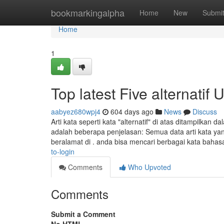
Home
bookmarkingalpha
Home
New
Submi
Home
1
Top latest Five alternatif
aabyez680wpj4
604 days ago
News
Discuss
Arti kata seperti kata "alternatif" di atas ditampilk
adalah beberapa penjelasan: Semua data arti kata yang
beralamat di . anda bisa mencari berbagai kata bahas
to-login
Comments
Who Upvoted
Comments
Submit a Comment