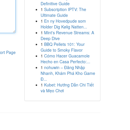
Definitive Guide
1
Subscription IPTV: The
Ultimate Guide
1
En ny Hovedpude som
Holder Dig Kølig Natten...
1
Mint's Revenue Streams: A
Deep Dive
1
BBQ Pellets 101: Your
Guide to Smoky Flavor
ort Page
1
Cómo Hacer Guacamole
Hecho en Casa Perfecto:...
1
nohuwin – Đăng Nhập
Nhanh, Khám Phá Kho Game
Đ...
1
Kubet: Hướng Dẫn Chi Tiết
và Mẹo Chơi