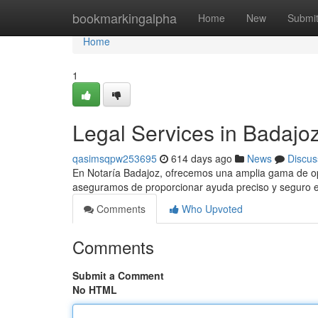
Home
bookmarkingalpha
Home
New
Submi
Home
1
Legal Services in Badajoz
qasimsqpw253695
614 days ago
News
Discus
En Notaría Badajoz, ofrecemos una amplia gama de opc
aseguramos de proporcionar ayuda preciso y seguro e
Comments
Who Upvoted
Comments
Submit a Comment
No HTML