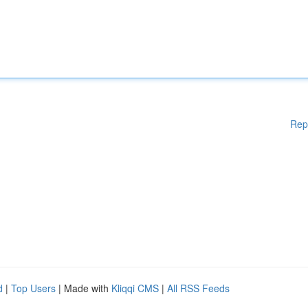
Rep
d
|
Top Users
| Made with
Kliqqi CMS
|
All RSS Feeds