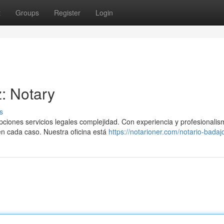
t
Groups
Register
Login
: Notary
s
iones servicios legales complejidad. Con experiencia y profesionalis
n cada caso. Nuestra oficina está
https://notarioner.com/notario-badaj