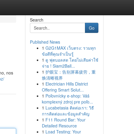
Search
Go
Published News
1
G2G1MAX เว็บตรง: รวมทุก
ข้อดีที่คุณจำเป็นรู้
1
ดู ฟุตบอลสด โดยไม่เสียค่าใช้
จ่าย ! Siam2Ball...
1
护眼宝：告别屏幕疲劳，重
mo, nos
焕清晰视界
oz/
1
Electrician Hills District
Offering Smart Solut...
1
Poľovnícky e-shop: Váš
komplexný zdroj pre poľo...
1
Lucabetasia ติดต่อเรา: วิธี
การติดต่อและข้อมูลสำคัญ
1
F11 Round Bar: Your
Detailed Resource
1
Load Testing: Your