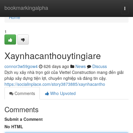
Home
bookmarkingalpha
Togg
navi
Home
1
Xaynhacanthouytingiare
connor3w59gow4
626 days ago
News
Discuss
Dịch vụ xây nhà trọn gói của Viettel Construction mang đến giải
pháp xây dựng tiện lợi, chuyên nghiệp và đáng tin cậy.
https://socialinplace.com/story3873885/xaynhacantho
Comments
Who Upvoted
Comments
Submit a Comment
No HTML