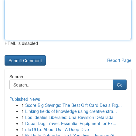
HTML is disabled
Report Page
Search
Go
Published News
1
Score Big Savings: The Best Gift Card Deals Rig...
1
Linking fields of knowledge using creative stra...
1
Los Ideales Liberales: Una Revisión Detallada
1
Dubai Dog Travel: Essential Equipment for Ex...
1
ufa191p: About Us - A Deep Dive
1
Noida to Dehradun Taxi: Your Easy Journey G...