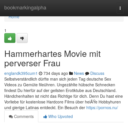
Home
bookmarkingalpha
Togg
navi
Home
1
Hammerhartes Movie mit
perverser Frau
englandk395cum1
734 days ago
News
Discuss
Selbstverständlich dürfte man sich jeden Tag deutsche Sex
Videos zu Gemüte fileühren. Ungezählte hübsche Schnecken
findest Du hierfür auf der geilsten Erotiktube aus Deutschland.
Händchenhalten ist nicht das Richtige für dich. Denn Du hast eine
Vorliebe für kostenlose Hardcore Films über heiÃŸe Hobbyhuren
und gierige Latinas entdeckt. Ein Besuch der
https://pornos.nu/
Comments
Who Upvoted