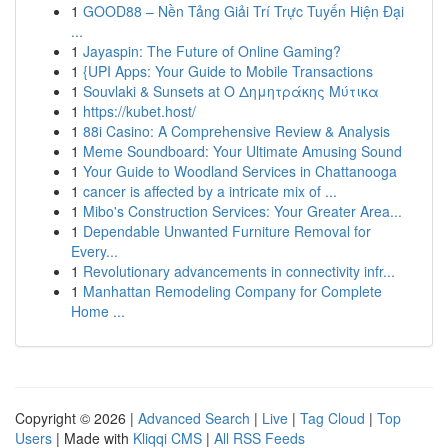
1
GOOD88 – Nền Tảng Giải Trí Trực Tuyến Hiện Đại
...
1
Jayaspin: The Future of Online Gaming?
1
{UPI Apps: Your Guide to Mobile Transactions
1
Souvlaki & Sunsets at Ο Δημητράκης Μύτικα
1
https://kubet.host/
1
88i Casino: A Comprehensive Review & Analysis
1
Meme Soundboard: Your Ultimate Amusing Sound
1
Your Guide to Woodland Services in Chattanooga
1
cancer is affected by a intricate mix of ...
1
Mibo's Construction Services: Your Greater Area...
1
Dependable Unwanted Furniture Removal for
Every...
1
Revolutionary advancements in connectivity infr...
1
Manhattan Remodeling Company for Complete
Home ...
Copyright © 2026 |
Advanced Search
|
Live
|
Tag Cloud
|
Top
Users
| Made with
Kliqqi CMS
|
All RSS Feeds