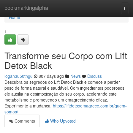
Home
bookmarkingalpha
Togg
navi
Home
1
Transforme seu Corpo com Lift
Detox Black
logan3u50tng6
807 days ago
News
Discuss
Descubra os segredos do Lift Detox Black e comece a perder
peso de forma natural e saudável. Com ingredientes poderosos,
ele auxilia na desintoxicação do seu corpo, acelerando este
metabolismo e promovendo um emagrecimento eficaz.
Experimente a mudança!
https://liftdetoxemagrece.com.br/quem-
somos/
Comments
Who Upvoted